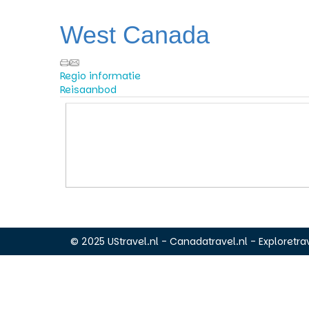
West Canada
Regio informatie
Reisaanbod
© 2025 UStravel.nl - Canadatravel.nl - Exploretrav