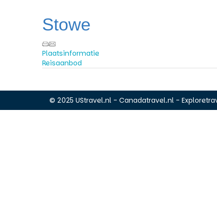
Stowe
Plaatsinformatie
Reisaanbod
© 2025 UStravel.nl - Canadatravel.nl - Exploretrav