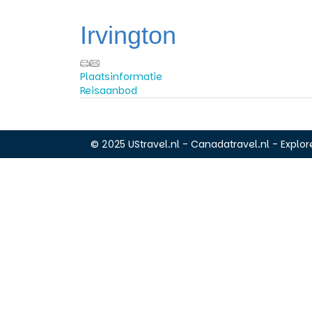
Irvington
Plaatsinformatie
Reisaanbod
© 2025 UStravel.nl - Canadatravel.nl - Explore