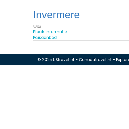
Invermere
Plaatsinformatie
Reisaanbod
© 2025 UStravel.nl - Canadatravel.nl - Explore