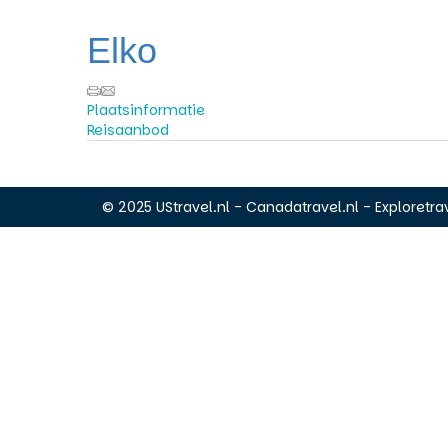
Elko
Plaatsinformatie
Reisaanbod
© 2025 UStravel.nl - Canadatravel.nl - Exploretrav