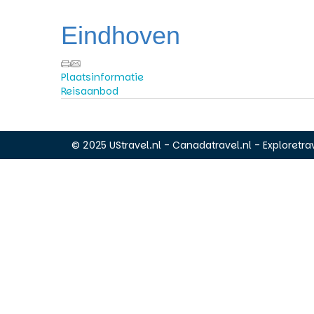
Eindhoven
Plaatsinformatie
Reisaanbod
© 2025 UStravel.nl - Canadatravel.nl - Exploretrav