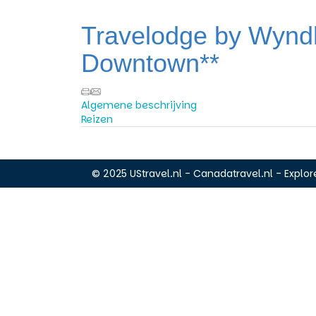
Travelodge by Wyndh
Downtown**
Algemene beschrijving
Reizen
© 2025 UStravel.nl - Canadatravel.nl - Explore