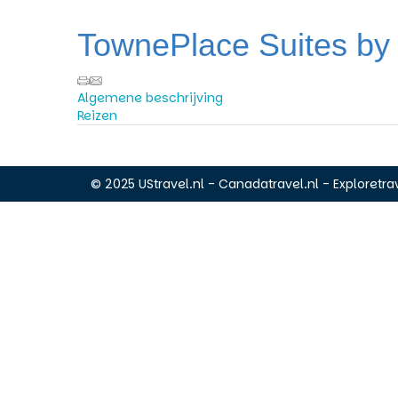
TownePlace Suites by 
Algemene beschrijving
Reizen
© 2025 UStravel.nl - Canadatravel.nl - Exploretrav