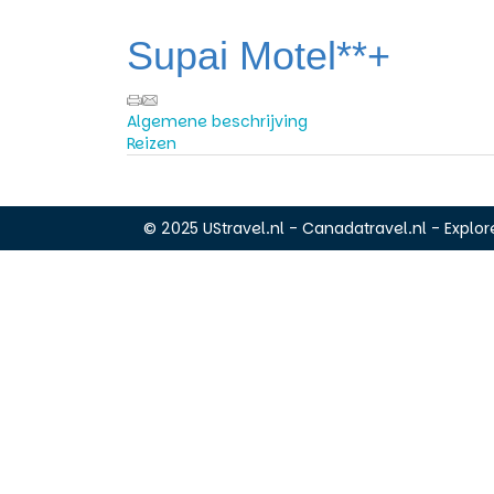
Supai Motel**+
Algemene beschrijving
Reizen
© 2025 UStravel.nl - Canadatravel.nl - Explore