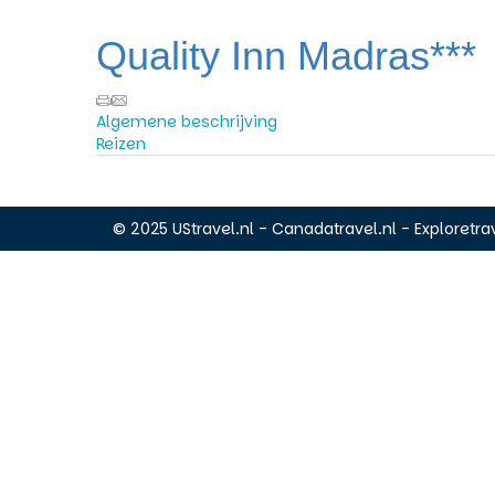
Quality Inn Madras***
Algemene beschrijving
Reizen
© 2025 UStravel.nl - Canadatravel.nl - Exploretrav