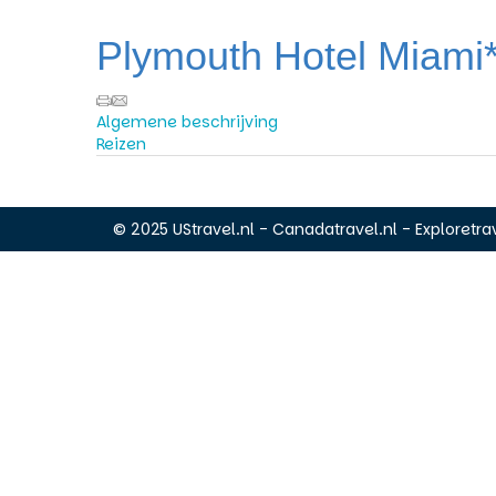
Plymouth Hotel Miami*
Algemene beschrijving
Reizen
© 2025 UStravel.nl - Canadatravel.nl - Exploretrav