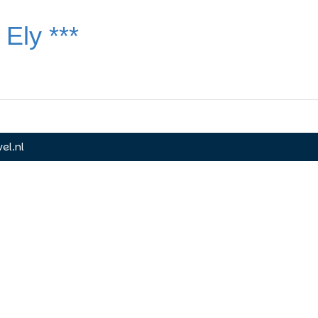
 Ely ***
el.nl