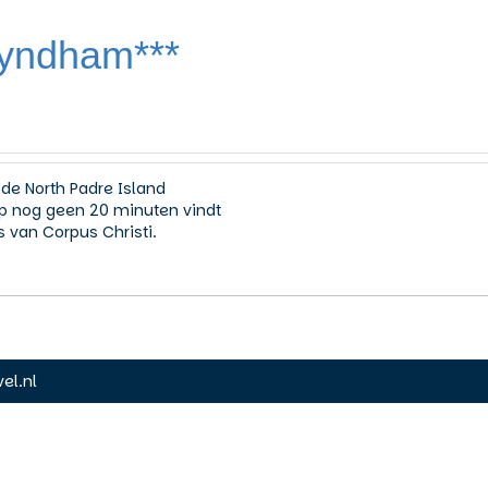
Wyndham***
 de North Padre Island
Op nog geen 20 minuten vindt
s van Corpus Christi.
el.nl