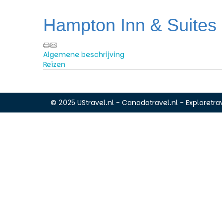
Hampton Inn & Suites 
Algemene beschrijving
Reizen
© 2025 UStravel.nl - Canadatravel.nl - Exploretrav