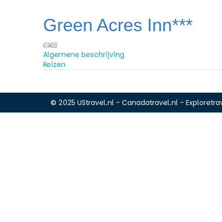
Green Acres Inn***
Algemene beschrijving
Reizen
© 2025 UStravel.nl - Canadatravel.nl - Exploretrav