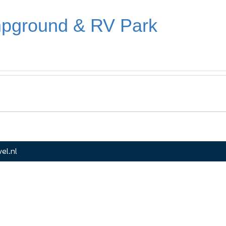
mpground & RV Park
el.nl