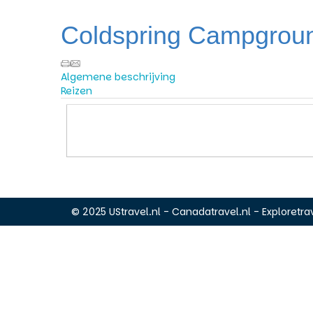
Coldspring Campgrou
Algemene beschrijving
Reizen
© 2025 UStravel.nl - Canadatravel.nl - Exploretrav