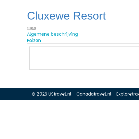
Cluxewe Resort
Algemene beschrijving
Reizen
© 2025 UStravel.nl - Canadatravel.nl - Exploretrav