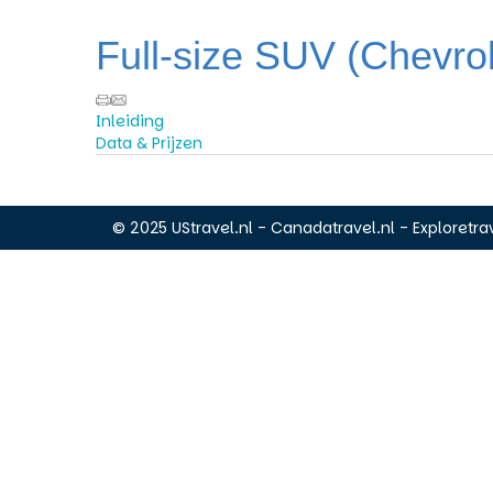
Full-size SUV (Chevrol
Inleiding
Data & Prijzen
© 2025 UStravel.nl - Canadatravel.nl - Exploretrav