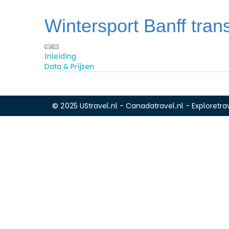
Wintersport Banff tran
Inleiding
Data & Prijzen
© 2025 UStravel.nl - Canadatravel.nl - Exploretrav