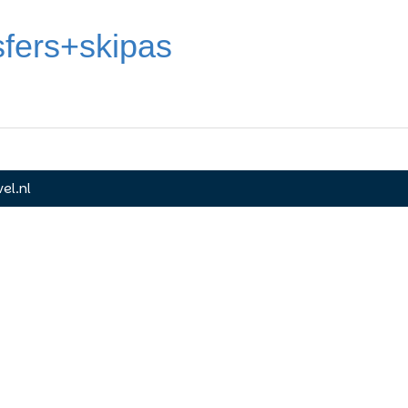
sfers+skipas
el.nl