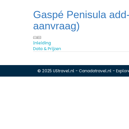
Gaspé Penisula add-
aanvraag)
Inleiding
Data & Prijzen
© 2025 UStravel.nl - Canadatravel.nl - Explore